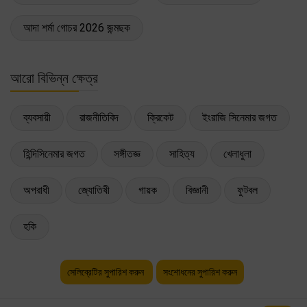
আদা শর্মা গোচর 2026 জন্মছক
আরো বিভিন্ন ক্ষেত্র
ব্যবসায়ী
রাজনীতিবিদ
ক্রিকেট
ইংরাজি সিনেমার জগত
হিন্দিসিনেমার জগত
সঙ্গীতজ্ঞ
সাহিত্য
খেলাধুলা
অপরাধী
জ্যোতিষী
গায়ক
বিজ্ঞানী
ফুটবল
হকি
সেলিব্রেটির সুপারিশ করুন
সংশোধনের সুপারিশ করুন