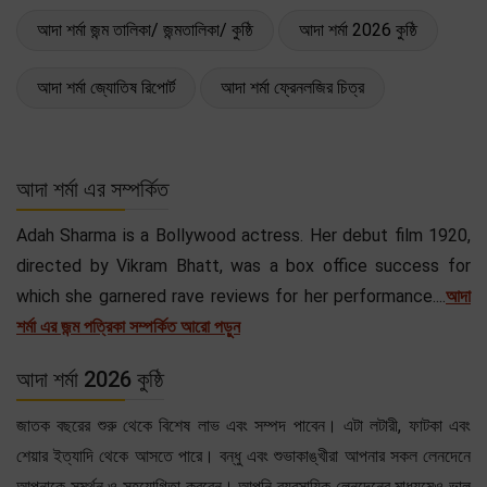
আদা শর্মা জন্ম তালিকা/ জন্মতালিকা/ কুষ্ঠি
আদা শর্মা 2026 কুষ্ঠি
আদা শর্মা জ্যোতিষ রিপোর্ট
আদা শর্মা ফ্রেনলজির চিত্র
আদা শর্মা এর সম্পর্কিত
Adah Sharma is a Bollywood actress. Her debut film 1920,
directed by Vikram Bhatt, was a box office success for
which she garnered rave reviews for her performance....
আদা
শর্মা এর জন্ম পত্রিকা সম্পর্কিত আরো পড়ুন
আদা শর্মা 2026 কুষ্ঠি
জাতক বছরের শুরু থেকে বিশেষ লাভ এবং সম্পদ পাবেন। এটা লটারী, ফাটকা এবং
শেয়ার ইত্যাদি থেকে আসতে পারে। বন্ধু এবং শুভাকাঙ্খীরা আপনার সকল লেনদেনে
আপনাকে সমর্থন ও সহযোগিতা করবেন। আপনি ব্যবসায়িক লেনদেনের মাধ্যমেও ভাল