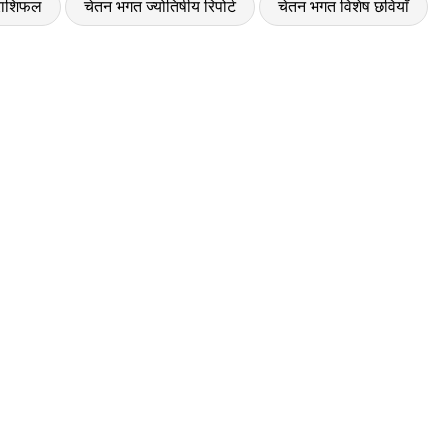
राशिफल
चेतन भगत ज्योतिषीय रिपोर्ट
चेतन भगत विशेष छवियाँ