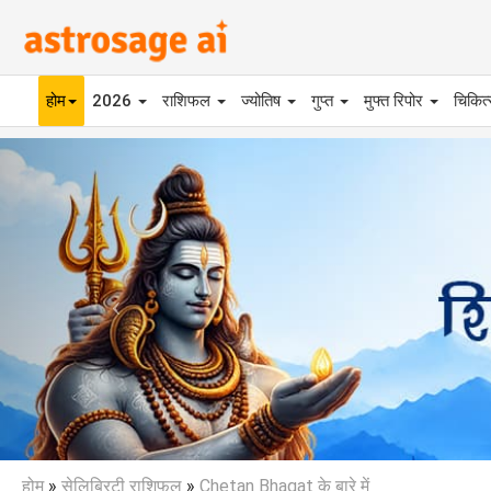
होम
2026
राशिफल
ज्योतिष
गुप्त
मुफ्त रिपोर
चिकित
Previous
होम
»
सेलिब्रिटी राशिफल
»
Chetan Bhagat के बारे में