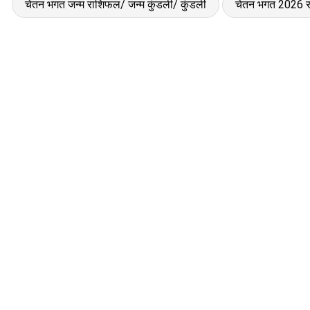
चेतन भगत जन्म राशिफल/ जन्म कुंडली/ कुंडली
चेतन भगत 2026 