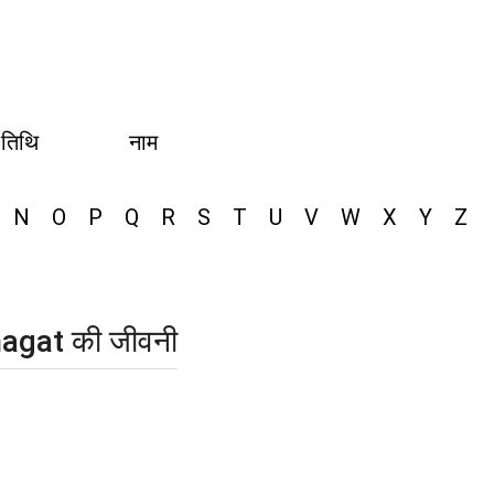
 तिथि
नाम
N
O
P
Q
R
S
T
U
V
W
X
Y
Z
hagat की जीवनी