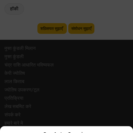
हॉकी
शख़्सियत सुझाएँ
संशोधन सुझाएँ
मुफ्त कुंडली मिलान
मुफ्त कुंडली
चंद्र राशि आधारित भविष्यफल
केपी ज्योतिष
लाल किताब
ज्योतिष उपकरण/टूल
प्रतिक्रिया
लेख सबमिट करे
संपर्क करे
हमारे बारे मे
भुगतान