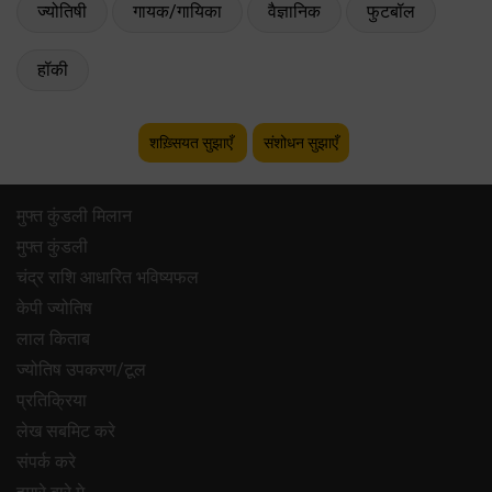
ज्योतिषी
गायक/गायिका
वैज्ञानिक
फुटबॉल
हॉकी
शख़्सियत सुझाएँ
संशोधन सुझाएँ
मुफ्त कुंडली मिलान
मुफ्त कुंडली
चंद्र राशि आधारित भविष्यफल
केपी ज्योतिष
लाल किताब
ज्योतिष उपकरण/टूल
प्रतिक्रिया
लेख सबमिट करे
संपर्क करे