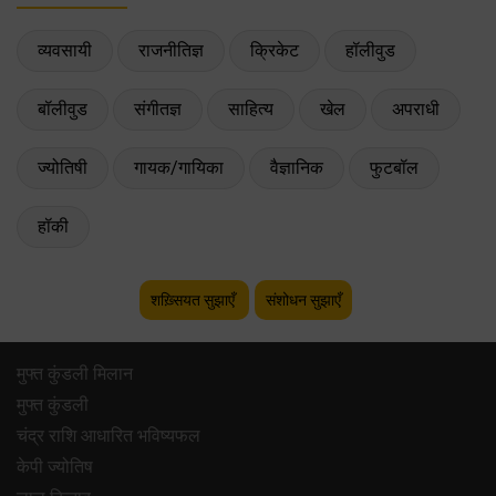
व्यवसायी
राजनीतिज्ञ
क्रिकेट
हॉलीवुड
बॉलीवुड
संगीतज्ञ
साहित्य
खेल
अपराधी
ज्योतिषी
गायक/गायिका
वैज्ञानिक
फुटबॉल
हॉकी
शख़्सियत सुझाएँ
संशोधन सुझाएँ
मुफ्त कुंडली मिलान
मुफ्त कुंडली
चंद्र राशि आधारित भविष्यफल
केपी ज्योतिष