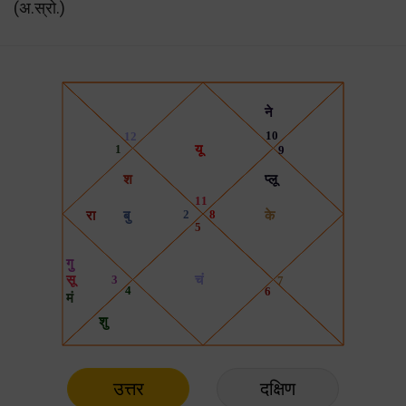
(अ.स्रो.)
उत्तर
दक्षिण