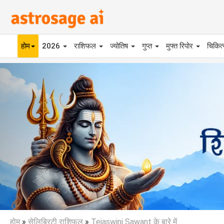
होम
2026
राशिफल
ज्योतिष
गुप्त
मुफ्त रिपोर
चिकित
Previous
होम
»
सेलिब्रिटी राशिफल
»
Tejaswini Sawant के बारे में