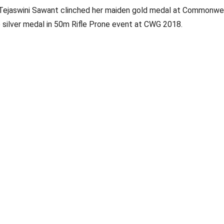
. Tejaswini Sawant clinched her maiden gold medal at Commonwe
 silver medal in 50m Rifle Prone event at CWG 2018.