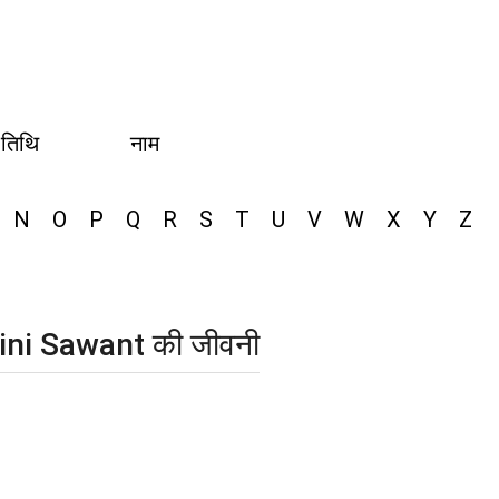
 तिथि
नाम
N
O
P
Q
R
S
T
U
V
W
X
Y
Z
wini Sawant की जीवनी