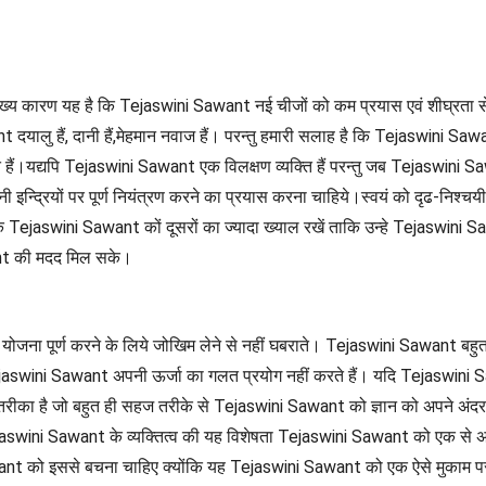
मुख्य कारण यह है कि Tejaswini Sawant नई चीजों को कम प्रयास एवं शीघ्रता 
ant दयालु हैं, दानी हैं,मेहमान नवाज हैं। परन्तु हमारी सलाह है कि Tejaswini 
्यपि Tejaswini Sawant एक विलक्षण व्यक्ति हैं परन्तु जब Tejaswini Sawant क्
पनी इन्द्रियों पर पूर्ण नियंत्रण करने का प्रयास करना चाहिये।स्वयं को दृढ-नि
ि Tejaswini Sawant कों दूसरों का ज्यादा ख्याल रखें ताकि उन्हे Tejaswini S
nt की मदद मिल सके।
ना पूर्ण करने के लिये जोखिम लेने से नहीं घबराते। Tejaswini Sawant बहुत क्
ejaswini Sawant अपनी ऊर्जा का गलत प्रयोग नहीं करते हैं। यदि Tejaswini Sawan
तरीका है जो बहुत ही सहज तरीके से Tejaswini Sawant को ज्ञान को अपने अंद
Tejaswini Sawant के व्यक्तित्व की यह विशेषता Tejaswini Sawant को एक से अ
want को इससे बचना चाहिए क्योंकि यह Tejaswini Sawant को एक ऐसे मुकाम पर ले