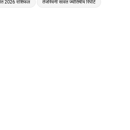
ावंत 2026 राशिफल
तेजस्विनी सावंत ज्योतिषीय रिपोर्ट