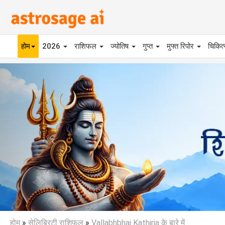
होम
2026
राशिफल
ज्योतिष
गुप्त
मुफ्त रिपोर
चिकित
Previous
होम
»
सेलिब्रिटी राशिफल
»
Vallabhbhai Kathiria के बारे में