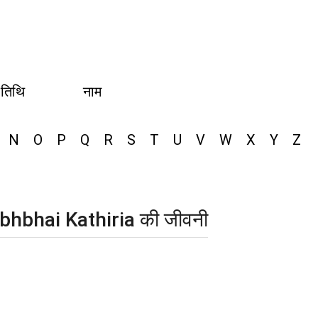
 तिथि
नाम
N
O
P
Q
R
S
T
U
V
W
X
Y
Z
llabhbhai Kathiria की जीवनी