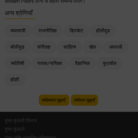
William Peers लोगों से बेहतर सम्बन्ध पायेंगे।
अन्य श्रेणियाँ
व्यवसायी
राजनीतिज्ञ
क्रिकेट
हॉलीवुड
बॉलीवुड
संगीतज्ञ
साहित्य
खेल
अपराधी
ज्योतिषी
गायक/गायिका
वैज्ञानिक
फुटबॉल
हॉकी
शख़्सियत सुझाएँ
संशोधन सुझाएँ
मुफ्त कुंडली मिलान
मुफ्त कुंडली
चंद्र राशि आधारित भविष्यफल