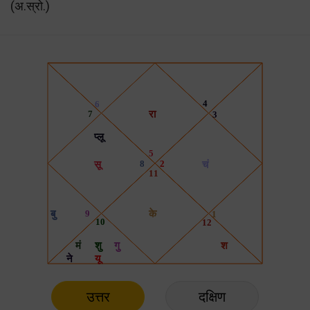
(अ.स्रो.)
उत्तर
दक्षिण