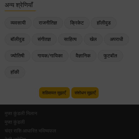
अन्य श्रेणियाँ
व्यवसायी
राजनीतिज्ञ
क्रिकेट
हॉलीवुड
बॉलीवुड
संगीतज्ञ
साहित्य
खेल
अपराधी
ज्योतिषी
गायक/गायिका
वैज्ञानिक
फुटबॉल
हॉकी
शख़्सियत सुझाएँ
संशोधन सुझाएँ
मुफ्त कुंडली मिलान
मुफ्त कुंडली
चंद्र राशि आधारित भविष्यफल