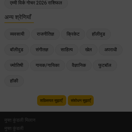
एम्मी विर्क गोचर 2026 राशिफल
अन्य श्रेणियाँ
व्यवसायी
राजनीतिज्ञ
क्रिकेट
हॉलीवुड
बॉलीवुड
संगीतज्ञ
साहित्य
खेल
अपराधी
ज्योतिषी
गायक/गायिका
वैज्ञानिक
फुटबॉल
हॉकी
शख़्सियत सुझाएँ
संशोधन सुझाएँ
मुफ्त कुंडली मिलान
मुफ्त कुंडली