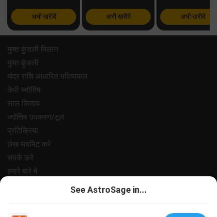
अभी खरीदें
अभी खरीदें
अभी खरीदें
मुफ्त कुंडली मिलान
मुफ्त कुंडली
चंद्र राशि आधारित भविष्यफल
केपी ज्योतिष
लाल किताब
ज्योतिष उपकरण/टूल
प्रतिक्रिया
लेख सबमिट करे
संपर्क करे
हमारे बारे मे
भुगतान
See AstroSage in...
गोपनीयता नीत
नियम और शर्ते