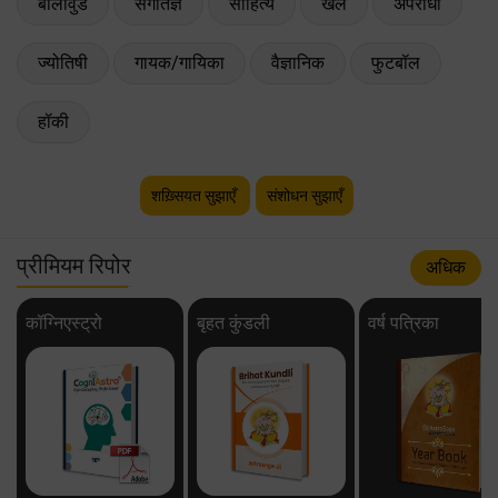
बॉलीवुड
संगीतज्ञ
साहित्य
खेल
अपराधी
ज्योतिषी
गायक/गायिका
वैज्ञानिक
फुटबॉल
हॉकी
शख़्सियत सुझाएँ
संशोधन सुझाएँ
प्रीमियम रिपोर
अधिक
कॉग्निएस्ट्रो
बृहत कुंडली
वर्ष पत्रिका