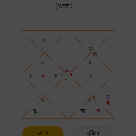
(अ.स्रो.)
उत्तर
दक्षिण