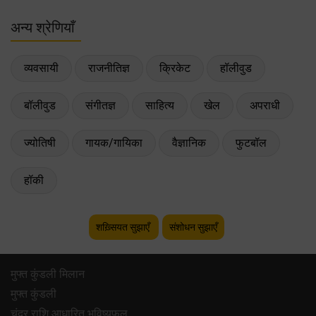
अन्य श्रेणियाँ
व्यवसायी
राजनीतिज्ञ
क्रिकेट
हॉलीवुड
बॉलीवुड
संगीतज्ञ
साहित्य
खेल
अपराधी
ज्योतिषी
गायक/गायिका
वैज्ञानिक
फुटबॉल
हॉकी
शख़्सियत सुझाएँ
संशोधन सुझाएँ
मुफ्त कुंडली मिलान
मुफ्त कुंडली
चंद्र राशि आधारित भविष्यफल