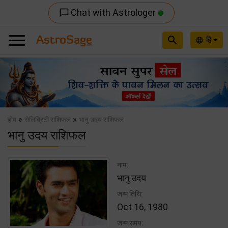
Chat with Astrologer
chat_bubble_outline
search
हि
language
Previous
Nex
»
»
होम
सेलिब्रिटी राशिफल
भानु उदय राशिफल
भानु उदय राशिफल
नाम:
भानु उदय
जन्म तिथि:
Oct 16, 1980
जन्म समय: