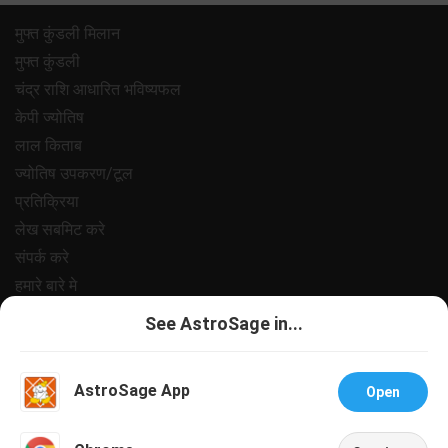
मुफ्त कुंडली मिलान
मुफ्त कुंडली
चंद्र राशि आधारित भविष्यफल
केपी ज्योतिष
लाल किताब
ज्योतिष उपकरण/टूल
प्रतिक्रिया
लेख सबमिट करे
संपर्क करे
हमारे बारे मे
भुगतान
See AstroSage in...
गोपनीयता नीत
नियम और शर्ते
AstroSage App
Open
सहायता
नौकरी@एस्ट्रोसेज
Talk To Astrologer
Chat With Astrologer