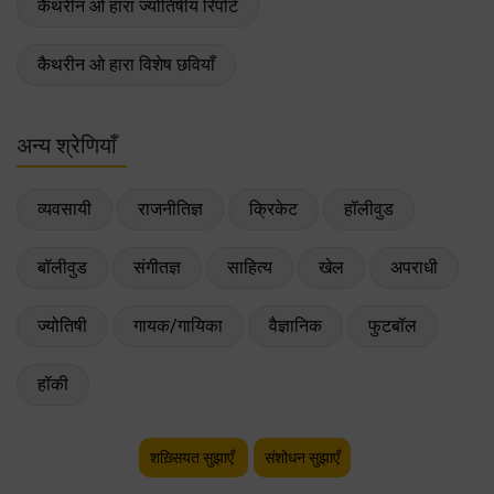
कैथरीन ओ हारा ज्योतिषीय रिपोर्ट
कैथरीन ओ हारा विशेष छवियाँ
अन्य श्रेणियाँ
व्यवसायी
राजनीतिज्ञ
क्रिकेट
हॉलीवुड
बॉलीवुड
संगीतज्ञ
साहित्य
खेल
अपराधी
ज्योतिषी
गायक/गायिका
वैज्ञानिक
फुटबॉल
हॉकी
शख़्सियत सुझाएँ
संशोधन सुझाएँ