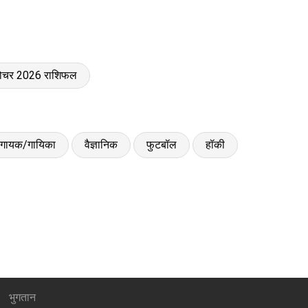
गोचर 2026 राशिफल
गायक/गायिका
वैज्ञानिक
फुटबॉल
हॉकी
भुगतान