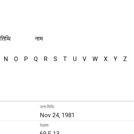
 तिथि
नाम
N
O
P
Q
R
S
T
U
V
W
X
Y
Z
जन्म तिथि:
Nov 24, 1981
रेखांश:
69 E 13