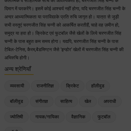
कलात्मक व साहित्यिक सोच की आवश्यकता हो; चरणजीत सिंह चन्नी के
दिमाग में घरकरेंगे। इसमें कोई आश्चर्य नहीं होगा, यदि चरणजीत सिंह चन्नी के
अन्दर आध्यात्मिकता या पराविद्याके प्रति रुचि जागृत हो। यात्रा से जुड़ी
सभी वस्तुएं चरणजीत सिंह चन्नी को आकर्षित करतीहैं, चाहे वह ज़मीन हो,
समुद्र या हवा हो। क्रिकेट एवं फुटबाॅल जैसे खेलों के लिये चरणजीत सिंह
चन्नी के पास बहुत कम समय होगा। यद्यपि, चरणजीत सिंह चन्नी के पास
टेबिल-टेनिस, कैरम,बैडमिण्टन जैसे ‘इन्डोर‘ खेलों में चरणजीत सिंह चन्नी की
अभिरुचि होगी।
अन्य श्रेणियाँ
व्यवसायी
राजनीतिज्ञ
क्रिकेट
हॉलीवुड
बॉलीवुड
संगीतज्ञ
साहित्य
खेल
अपराधी
ज्योतिषी
गायक/गायिका
वैज्ञानिक
फुटबॉल