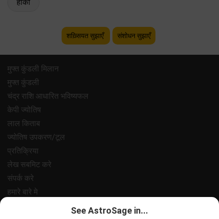
हॉकी
शख़्सियत सुझाएँ
संशोधन सुझाएँ
मुफ्त कुंडली मिलान
मुफ्त कुंडली
चंद्र राशि आधारित भविष्यफल
केपी ज्योतिष
लाल किताब
ज्योतिष उपकरण/टूल
प्रतिक्रिया
लेख सबमिट करे
संपर्क करे
हमारे बारे मे
भुगतान
See AstroSage in...