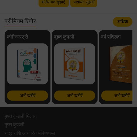
शख़्सियत सुझाएँ
संशोधन सुझाएँ
प्रीमियम रिपोर
अधिक
कॉग्निएस्ट्रो
बृहत कुंडली
वर्ष पत्रिका
अभी खरीदें
अभी खरीदें
अभी खरीदें
मुफ्त कुंडली मिलान
मुफ्त कुंडली
चंद्र राशि आधारित भविष्यफल