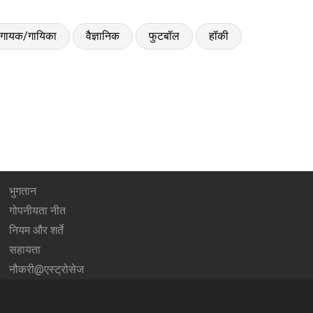
गायक/गायिका
वैज्ञानिक
फुटबॉल
हॉकी
भुगतान
गोपनीयता नीत
नियम और शर्ते
सहायता
नौकरी@एस्ट्रोसेज