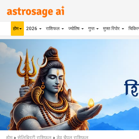
होम
2026
राशिफल
ज्योतिष
गुप्त
मुफ्त रिपोर
चिकित
Previous
होम
»
सेलिब्रिटी राशिफल
»
डेव चैपल राशिफल