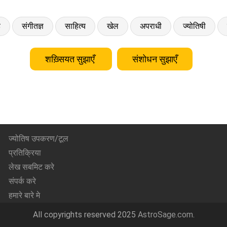
ड
संगीतज्ञ
साहित्य
खेल
अपराधी
ज्योतिषी
शख़्सियत सुझाएँ
संशोधन सुझाएँ
ज्योतिष उपकरण/टूल
प्रतिक्रिया
लेख सबमिट करे
संपर्क करे
हमारे बारे मे
All copyrights reserved 2025
AstroSage.com
.