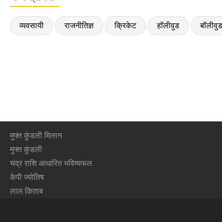
व्यवसायी
राजनीतिज्ञ
क्रिकेट
हॉलीवुड
बॉलीवु
मुफ्त कुंडली मिलान
मुफ्त कुंडली
चंद्र राशि आधारित भविष्यफल
केपी ज्योतिष
लाल किताब