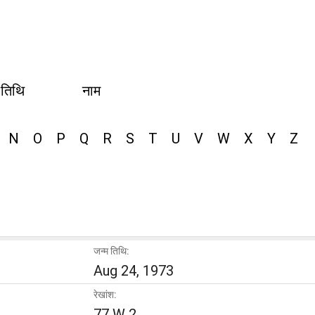
 तिथि
नाम
N
O
P
Q
R
S
T
U
V
W
X
Y
Z
जन्म तिथि:
Aug 24, 1973
रेखांश:
77 W 2