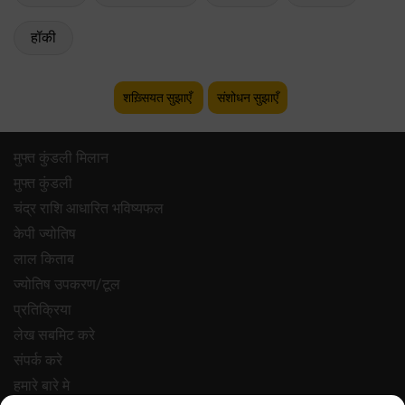
हॉकी
शख़्सियत सुझाएँ
संशोधन सुझाएँ
मुफ्त कुंडली मिलान
मुफ्त कुंडली
चंद्र राशि आधारित भविष्यफल
केपी ज्योतिष
लाल किताब
ज्योतिष उपकरण/टूल
प्रतिक्रिया
लेख सबमिट करे
संपर्क करे
हमारे बारे मे