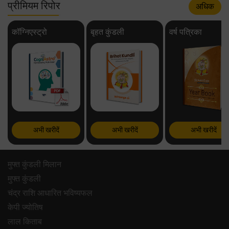
प्रीमियम रिपोर
अधिक
कॉग्निएस्ट्रो
बृहत कुंडली
वर्ष पत्रिका
अभी खरीदें
अभी खरीदें
अभी खरीदें
मुफ्त कुंडली मिलान
मुफ्त कुंडली
चंद्र राशि आधारित भविष्यफल
केपी ज्योतिष
लाल किताब