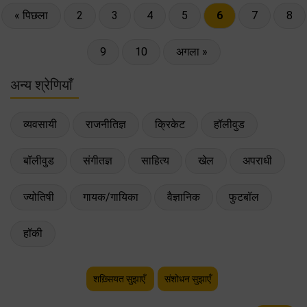
« पिछला
2
3
4
5
6
7
8
9
10
अगला »
अन्य श्रेणियाँ
व्यवसायी
राजनीतिज्ञ
क्रिकेट
हॉलीवुड
बॉलीवुड
संगीतज्ञ
साहित्य
खेल
अपराधी
ज्योतिषी
गायक/गायिका
वैज्ञानिक
फुटबॉल
हॉकी
शख़्सियत सुझाएँ
संशोधन सुझाएँ