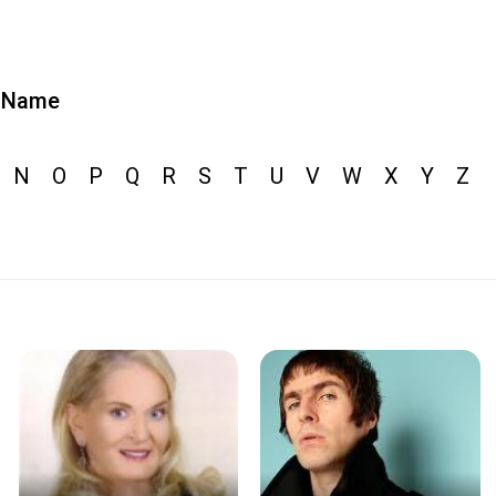
Name
N
O
P
Q
R
S
T
U
V
W
X
Y
Z