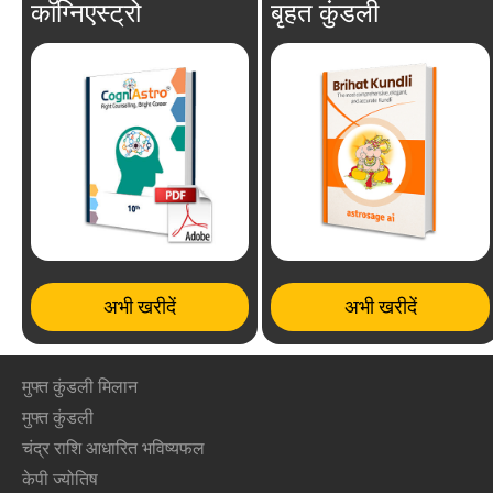
कॉग्निएस्ट्रो
बृहत कुंडली
अभी खरीदें
अभी खरीदें
मुफ्त कुंडली मिलान
मुफ्त कुंडली
चंद्र राशि आधारित भविष्यफल
केपी ज्योतिष