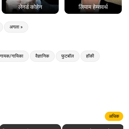
लेनर्ड कोहेन
लियाम हेम्सवर्थ
अगला »
गायक/गायिका
वैज्ञानिक
फुटबॉल
हॉकी
अधिक