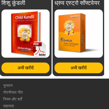
शिशु कुंडली
ध्रुव एस्ट्रो सॉफ्टवेयर
अभी खरीदें
अभी खरीदें
भुगतान
गोपनीयता नीत
नियम और शर्ते
सहायता