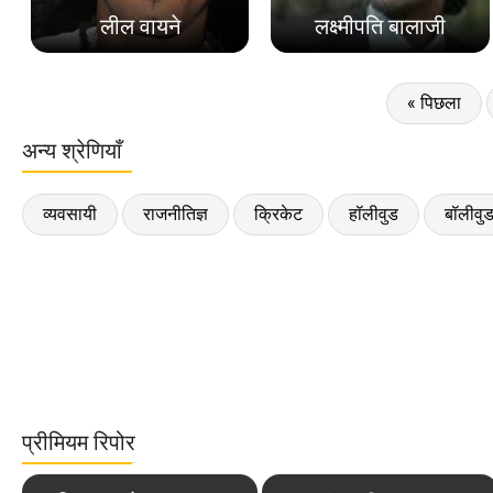
लील वायने
लक्ष्मीपति बालाजी
« पिछला
अन्य श्रेणियाँ
व्यवसायी
राजनीतिज्ञ
क्रिकेट
हॉलीवुड
बॉलीवु
प्रीमियम रिपोर