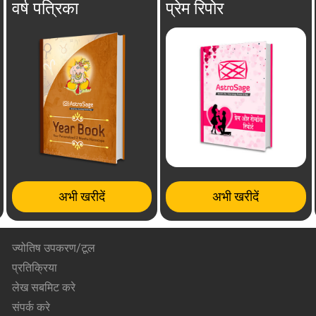
वर्ष पत्रिका
प्रेम रिपोर
अभी खरीदें
अभी खरीदें
ज्योतिष उपकरण/टूल
प्रतिक्रिया
लेख सबमिट करे
संपर्क करे