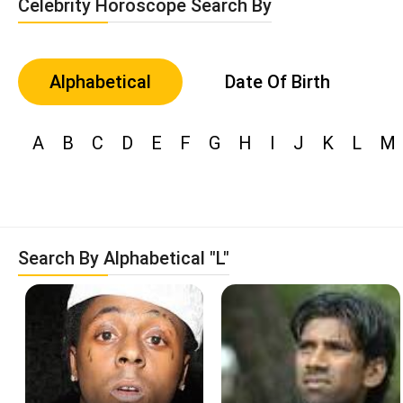
Celebrity Horoscope Search By
Alphabetical
Date Of Birth
A
B
C
D
E
F
G
H
I
J
K
L
M
Search By Alphabetical "L"