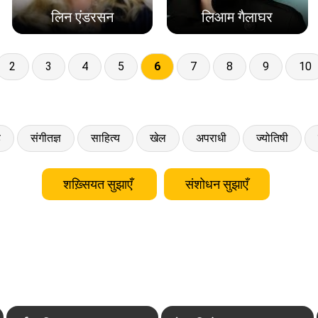
लिन एंडरसन
लिआम गैलाघर
2
3
4
5
6
7
8
9
10
ड
संगीतज्ञ
साहित्य
खेल
अपराधी
ज्योतिषी
शख़्सियत सुझाएँ
संशोधन सुझाएँ