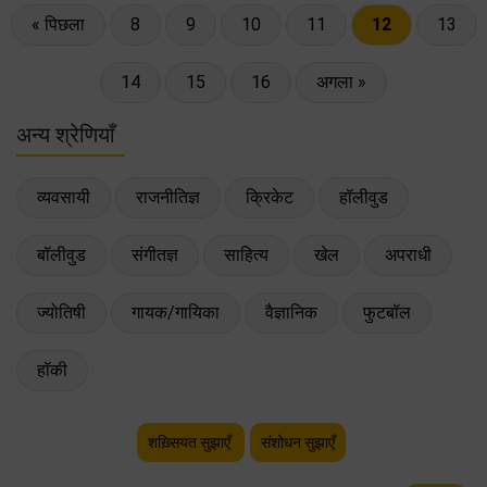
« पिछला
8
9
10
11
12
13
14
15
16
अगला »
अन्य श्रेणियाँ
व्यवसायी
राजनीतिज्ञ
क्रिकेट
हॉलीवुड
बॉलीवुड
संगीतज्ञ
साहित्य
खेल
अपराधी
ज्योतिषी
गायक/गायिका
वैज्ञानिक
फुटबॉल
हॉकी
शख़्सियत सुझाएँ
संशोधन सुझाएँ