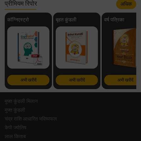
प्रीमियम रिपोर
अधिक
कॉग्निएस्ट्रो
बृहत कुंडली
वर्ष पत्रिका
अभी खरीदें
अभी खरीदें
अभी खरीदें
मुफ्त कुंडली मिलान
मुफ्त कुंडली
चंद्र राशि आधारित भविष्यफल
केपी ज्योतिष
लाल किताब