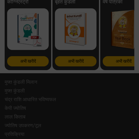
कॉग्निएस्ट्रो
बृहत कुंडली
वर्ष पत्रिका
अभी खरीदें
अभी खरीदें
अभी खरीदें
मुफ्त कुंडली मिलान
मुफ्त कुंडली
चंद्र राशि आधारित भविष्यफल
केपी ज्योतिष
लाल किताब
ज्योतिष उपकरण/टूल
प्रतिक्रिया