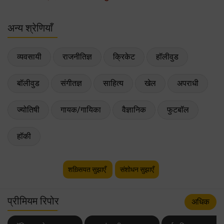
अन्य श्रेणियाँ
व्यवसायी
राजनीतिज्ञ
क्रिकेट
हॉलीवुड
बॉलीवुड
संगीतज्ञ
साहित्य
खेल
अपराधी
ज्योतिषी
गायक/गायिका
वैज्ञानिक
फुटबॉल
हॉकी
शख़्सियत सुझाएँ
संशोधन सुझाएँ
प्रीमियम रिपोर
अधिक