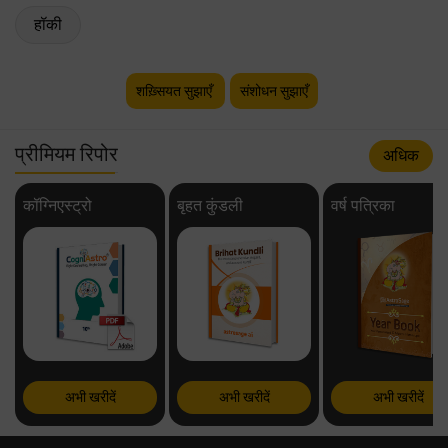
हॉकी
शख़्सियत सुझाएँ
संशोधन सुझाएँ
प्रीमियम रिपोर
अधिक
कॉग्निएस्ट्रो
बृहत कुंडली
वर्ष पत्रिका
अभी खरीदें
अभी खरीदें
अभी खरीदें