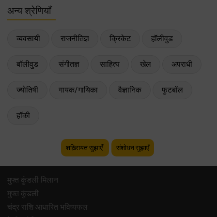
अन्य श्रेणियाँ
व्यवसायी
राजनीतिज्ञ
क्रिकेट
हॉलीवुड
बॉलीवुड
संगीतज्ञ
साहित्य
खेल
अपराधी
ज्योतिषी
गायक/गायिका
वैज्ञानिक
फुटबॉल
हॉकी
शख़्सियत सुझाएँ
संशोधन सुझाएँ
मुफ्त कुंडली मिलान
मुफ्त कुंडली
चंद्र राशि आधारित भविष्यफल