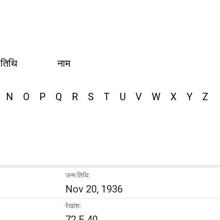
 तिथि
नाम
N
O
P
Q
R
S
T
U
V
W
X
Y
Z
जन्म तिथि:
Nov 20, 1936
रेखांश:
72 E 40