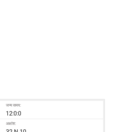
जन्म समय:
12:0:0
अक्षांश:
32 N 10