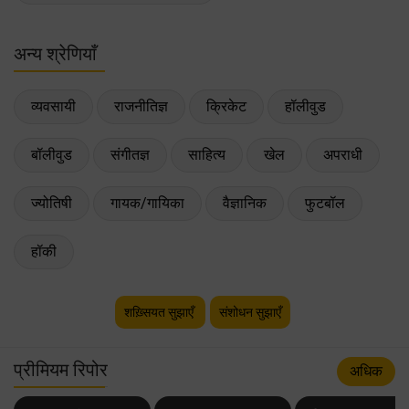
अन्य श्रेणियाँ
व्यवसायी
राजनीतिज्ञ
क्रिकेट
हॉलीवुड
बॉलीवुड
संगीतज्ञ
साहित्य
खेल
अपराधी
ज्योतिषी
गायक/गायिका
वैज्ञानिक
फुटबॉल
हॉकी
शख़्सियत सुझाएँ
संशोधन सुझाएँ
प्रीमियम रिपोर
अधिक