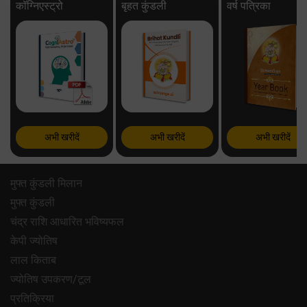
कॉग्निएस्ट्रो
बृहत कुंडली
वर्ष पत्रिका
अभी खरीदें
अभी खरीदें
अभी खरीदें
मुफ्त कुंडली मिलान
मुफ्त कुंडली
चंद्र राशि आधारित भविष्यफल
केपी ज्योतिष
लाल किताब
ज्योतिष उपकरण/टूल
प्रतिक्रिया