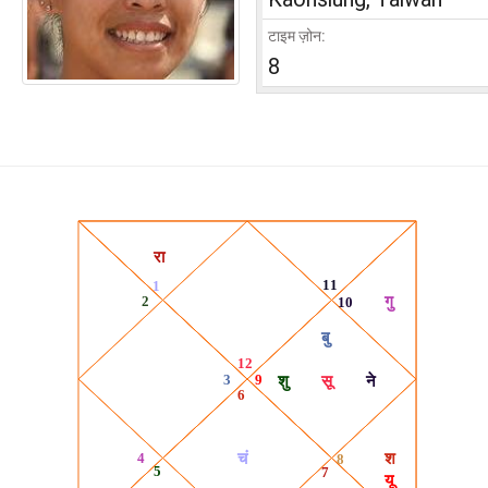
टाइम ज़ोन:
8