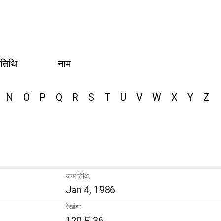
 तिथि
नाम
N
O
P
Q
R
S
T
U
V
W
X
Y
Z
जन्म तिथि:
Jan 4, 1986
रेखांश:
120 E 36