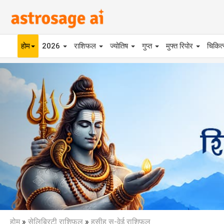
होम
2026
राशिफल
ज्योतिष
गुप्त
मुफ्त रिपोर
चिकित
Previous
होम
»
सेलिब्रिटी राशिफल
»
हसीह सु-वेई राशिफल