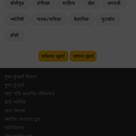
बॉलीवुड
संगीतज्ञ
साहित्य
खेल
अपराधी
ज्योतिषी
गायक/गायिका
वैज्ञानिक
फुटबॉल
हॉकी
शख़्सियत सुझाएँ
संशोधन सुझाएँ
मुफ्त कुंडली मिलान
मुफ्त कुंडली
चंद्र राशि आधारित भविष्यफल
केपी ज्योतिष
लाल किताब
ज्योतिष उपकरण/टूल
प्रतिक्रिया