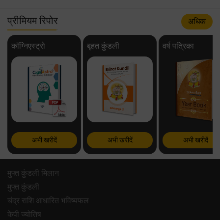
प्रीमियम रिपोर
अधिक
कॉग्निएस्ट्रो
बृहत कुंडली
वर्ष पत्रिका
अभी खरीदें
अभी खरीदें
अभी खरीदें
मुफ्त कुंडली मिलान
मुफ्त कुंडली
चंद्र राशि आधारित भविष्यफल
केपी ज्योतिष