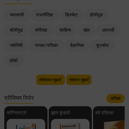
व्यवसायी
राजनीतिज्ञ
क्रिकेट
हॉलीवुड
बॉलीवुड
संगीतज्ञ
साहित्य
खेल
अपराधी
ज्योतिषी
गायक/गायिका
वैज्ञानिक
फुटबॉल
हॉकी
शख़्सियत सुझाएँ
संशोधन सुझाएँ
प्रीमियम रिपोर
अधिक
कॉग्निएस्ट्रो
बृहत कुंडली
वर्ष पत्रिका