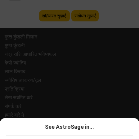
शख़्सियत सुझाएँ
संशोधन सुझाएँ
मुफ्त कुंडली मिलान
मुफ्त कुंडली
चंद्र राशि आधारित भविष्यफल
केपी ज्योतिष
लाल किताब
ज्योतिष उपकरण/टूल
प्रतिक्रिया
लेख सबमिट करे
संपर्क करे
हमारे बारे मे
भुगतान
See AstroSage in...
गोपनीयता नीत