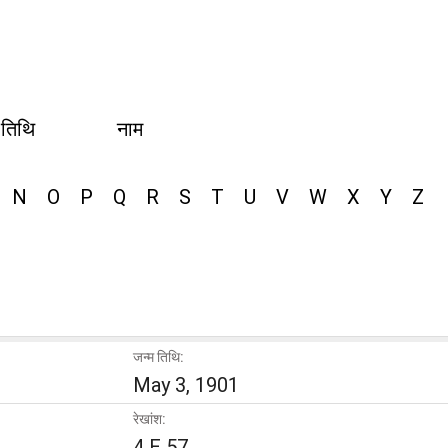
 तिथि
नाम
N
O
P
Q
R
S
T
U
V
W
X
Y
Z
जन्म तिथि:
May 3, 1901
रेखांश:
4 E 57