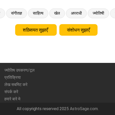
ड
संगीतज्ञ
साहित्य
खेल
अपराधी
ज्योतिषी
शख़्सियत सुझाएँ
संशोधन सुझाएँ
ज्योतिष उपकरण/टूल
प्रतिक्रिया
लेख सबमिट करे
संपर्क करे
हमारे बारे मे
All copyrights reserved 2025
AstroSage.com
.