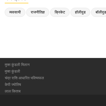
व्यवसायी
राजनीतिज्ञ
क्रिकेट
हॉलीवुड
बॉलीवु
मुफ्त कुंडली मिलान
मुफ्त कुंडली
चंद्र राशि आधारित भविष्यफल
केपी ज्योतिष
लाल किताब