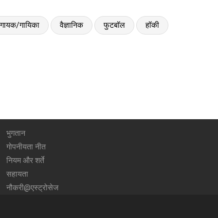
गायक/गायिका
वैज्ञानिक
फुटबॉल
हॉकी
भुगतान
गोपनीयता नीत
नियम और शर्ते
सहायता
नौकरी@एस्ट्रोसेज