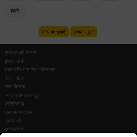
हॉकी
शख़्सियत सुझाएँ
संशोधन सुझाएँ
मुफ्त कुंडली मिलान
मुफ्त कुंडली
चंद्र राशि आधारित भविष्यफल
केपी ज्योतिष
लाल किताब
ज्योतिष उपकरण/टूल
प्रतिक्रिया
लेख सबमिट करे
संपर्क करे
हमारे बारे मे