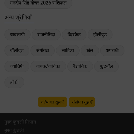
मनदीप सिंह गोचर 2026 राशिफल
अन्य श्रेणियाँ
व्यवसायी
राजनीतिज्ञ
क्रिकेट
हॉलीवुड
बॉलीवुड
संगीतज्ञ
साहित्य
खेल
अपराधी
ज्योतिषी
गायक/गायिका
वैज्ञानिक
फुटबॉल
हॉकी
शख़्सियत सुझाएँ
संशोधन सुझाएँ
मुफ्त कुंडली मिलान
मुफ्त कुंडली