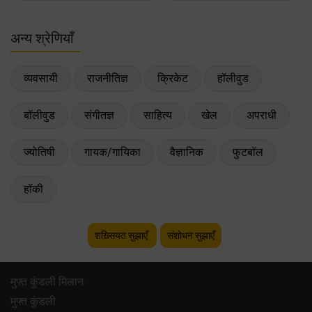
अन्य श्रेणियाँ
व्यवसायी
राजनीतिज्ञ
क्रिकेट
हॉलीवुड
बॉलीवुड
संगीतज्ञ
साहित्य
खेल
अपराधी
ज्योतिषी
गायक/गायिका
वैज्ञानिक
फुटबॉल
हॉकी
शख़्सियत सुझाएँ
संशोधन सुझाएँ
मुफ्त कुंडली मिलान
मुफ्त कुंडली