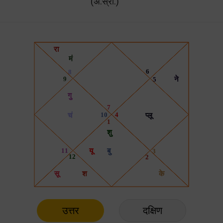
(अ.स्रो.)
उत्तर
दक्षिण