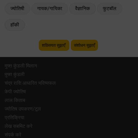
ज्योतिषी
गायक/गायिका
वैज्ञानिक
फुटबॉल
हॉकी
शख़्सियत सुझाएँ
संशोधन सुझाएँ
मुफ्त कुंडली मिलान
मुफ्त कुंडली
चंद्र राशि आधारित भविष्यफल
केपी ज्योतिष
लाल किताब
ज्योतिष उपकरण/टूल
प्रतिक्रिया
लेख सबमिट करे
संपर्क करे