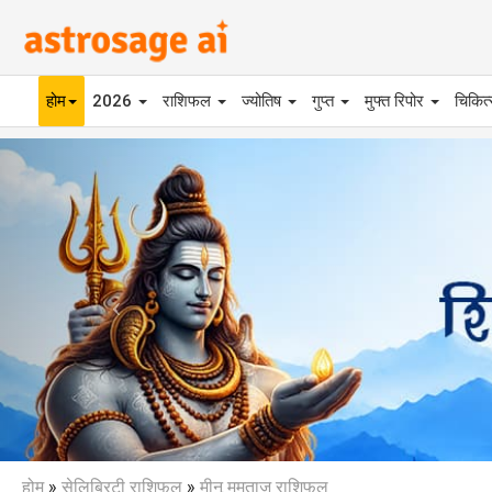
होम
2026
राशिफल
ज्योतिष
गुप्त
मुफ्त रिपोर
चिकित
Previous
होम
»
सेलिब्रिटी राशिफल
»
मीनू मुमताज़ राशिफल