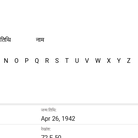
 तिथि
नाम
N
O
P
Q
R
S
T
U
V
W
X
Y
Z
जन्म तिथि:
Apr 26, 1942
रेखांश:
72 E 50