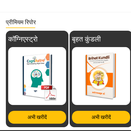
प्रीमियम रिपोर
कॉग्निएस्ट्रो
बृहत कुंडली
अभी खरीदें
अभी खरीदें