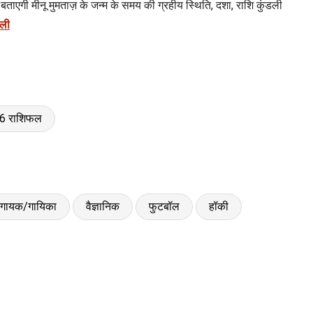
ाएगी मीनू मुमताज़ के जन्म के समय की ग्रहीय स्थिति, दशा, राशि कुंडली
डली
026 राशिफल
गायक/गायिका
वैज्ञानिक
फुटबॉल
हॉकी