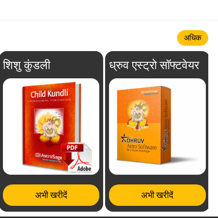
अधिक
शिशु कुंडली
ध्रुव एस्ट्रो सॉफ्टवेयर
अभी खरीदें
अभी खरीदें