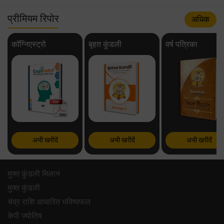
प्रीमियम रिपोर
अधिक
कॉग्निएस्ट्रो
बृहत कुंडली
वर्ष पत्रिका
अभी खरीदें
अभी खरीदें
अभी खरीदें
मुफ्त कुंडली मिलान
मुफ्त कुंडली
चंद्र राशि आधारित भविष्यफल
केपी ज्योतिष