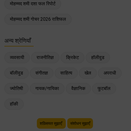
मोहम्मद शमी दशा फल रिपोर्ट
मोहम्मद शमी गोचर 2026 राशिफल
अन्य श्रेणियाँ
व्यवसायी
राजनीतिज्ञ
क्रिकेट
हॉलीवुड
बॉलीवुड
संगीतज्ञ
साहित्य
खेल
अपराधी
ज्योतिषी
गायक/गायिका
वैज्ञानिक
फुटबॉल
हॉकी
शख़्सियत सुझाएँ
संशोधन सुझाएँ