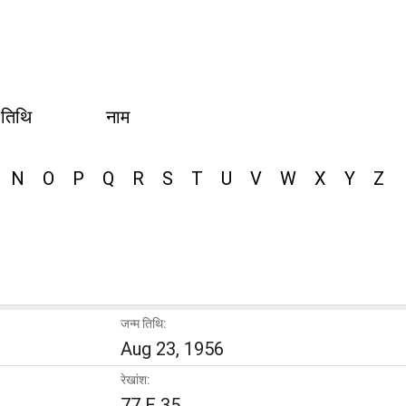
 तिथि
नाम
N
O
P
Q
R
S
T
U
V
W
X
Y
Z
जन्म तिथि:
Aug 23, 1956
रेखांश:
77 E 35