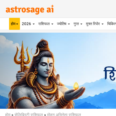
होम
2026
राशिफल
ज्योतिष
गुप्त
मुफ्त रिपोर
चिकित
Previous
होम
»
सेलिब्रिटी राशिफल
»
मोहन अभिनेता राशिफल