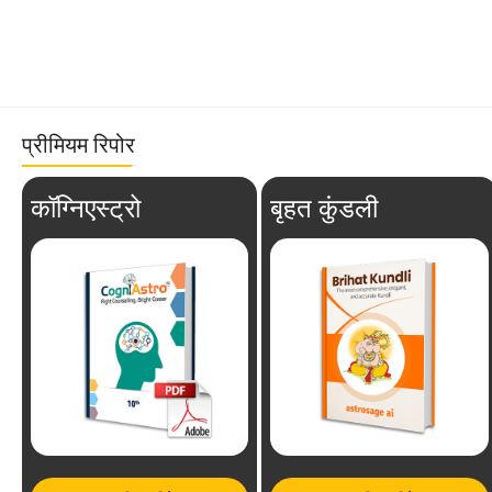
प्रीमियम रिपोर
कॉग्निएस्ट्रो
बृहत कुंडली