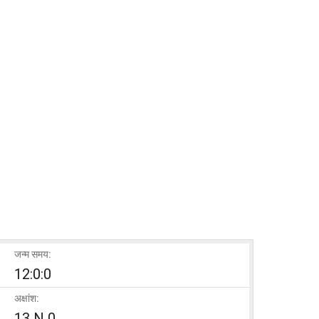
जन्म समय:
12:0:0
अक्षांश:
13 N 0