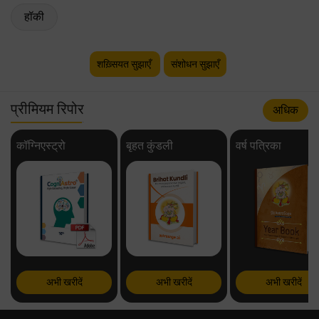
हॉकी
शख़्सियत सुझाएँ
संशोधन सुझाएँ
प्रीमियम रिपोर
अधिक
कॉग्निएस्ट्रो
बृहत कुंडली
वर्ष पत्रिका
अभी खरीदें
अभी खरीदें
अभी खरीदें