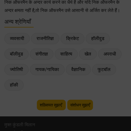
निक ऑफरमैन के अन्दर कार्य करने का धैर्य है और यदि निक ऑफरमैन के
अन्दर क्षमता नहीं है,तो निक ऑफरमैन उसे आसानी से अर्जित कर लेते हैं।
अन्य श्रेणियाँ
व्यवसायी
राजनीतिज्ञ
क्रिकेट
हॉलीवुड
बॉलीवुड
संगीतज्ञ
साहित्य
खेल
अपराधी
ज्योतिषी
गायक/गायिका
वैज्ञानिक
फुटबॉल
हॉकी
शख़्सियत सुझाएँ
संशोधन सुझाएँ
मुफ्त कुंडली मिलान