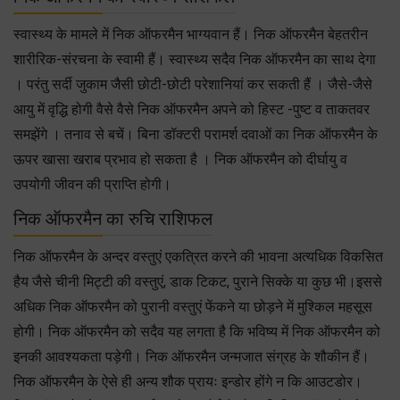
स्वास्थ्य के मामले में निक ऑफरमैन भाग्यवान हैं। निक ऑफरमैन बेहतरीन
शारीरिक-संरचना के स्वामी हैं। स्वास्थ्य सदैव निक ऑफरमैन का साथ देगा
। परंतु सर्दी जुकाम जैसी छोटी-छोटी परेशानियां कर सकती हैं । जैसे-जैसे
आयु में वृद्धि होगी वैसे वैसे निक ऑफरमैन अपने को हिस्ट -पुष्ट व ताकतवर
समझेंगे । तनाव से बचें। बिना डॉक्टरी परामर्श दवाओं का निक ऑफरमैन के
ऊपर खासा खराब प्रभाव हो सकता है । निक ऑफरमैन को दीर्घायु व
उपयोगी जीवन की प्राप्ति होगी।
निक ऑफरमैन का रुचि राशिफल
निक ऑफरमैन के अन्दर वस्तुएं एकत्रित करने की भावना अत्यधिक विकसित
हैय जैसे चीनी मिट्टी की वस्तुएं, डाक टिकट, पुराने सिक्के या कुछ भी।इससे
अधिक निक ऑफरमैन को पुरानी वस्तुएं फेंकने या छोड़ने में मुश्किल महसूस
होगी। निक ऑफरमैन को सदैव यह लगता है कि भविष्य में निक ऑफरमैन को
इनकी आवश्यकता पड़ेगी। निक ऑफरमैन जन्मजात संग्रह के शौकीन हैं।
निक ऑफरमैन के ऐसे ही अन्य शौक प्रायः इन्डोर होंगे न कि आउटडोर।