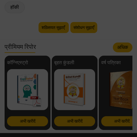
हॉकी
शख़्सियत सुझाएँ
संशोधन सुझाएँ
प्रीमियम रिपोर
अधिक
कॉग्निएस्ट्रो
बृहत कुंडली
वर्ष पत्रिका
अभी खरीदें
अभी खरीदें
अभी खरीदें