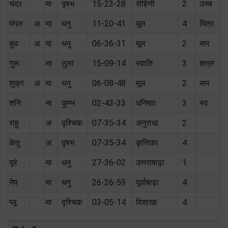
चंद्र
मा
वृषभ
15-23-28
रोहिणी
2
उच्च
मंगल
अ
मा
धनु
11-20-41
मूल
4
मित्र
बुध
अ
मा
धनु
06-36-31
मूल
2
सम
गुरू
मा
तुला
15-09-14
स्वाति
3
शत्रु
शुक्र
अ
मा
धनु
06-08-48
मूल
2
सम
शनि
मा
कुम्भ
02-43-33
धनिष्ठा
3
स्‍व
राहु
अ
वृश्चिक
07-35-34
अनुराधा
2
केतु
अ
वृषभ
07-35-34
कृत्तिका
4
यूरे
मा
धनु
27-36-02
उत्तराषाढ़ा
1
नेप
मा
धनु
26-26-59
पूर्वाषाढ़ा
4
प्लू
मा
वृश्चिक
03-05-14
विशाखा
4