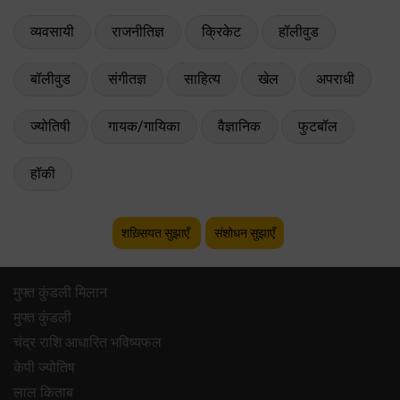
व्यवसायी
राजनीतिज्ञ
क्रिकेट
हॉलीवुड
बॉलीवुड
संगीतज्ञ
साहित्य
खेल
अपराधी
ज्योतिषी
गायक/गायिका
वैज्ञानिक
फुटबॉल
हॉकी
शख़्सियत सुझाएँ
संशोधन सुझाएँ
मुफ्त कुंडली मिलान
मुफ्त कुंडली
चंद्र राशि आधारित भविष्यफल
केपी ज्योतिष
लाल किताब