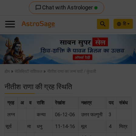
Chat with Astrologer
chat_bubble_outline
search
हि
language
Previous
Nex
»
»
होम
सेलिब्रिटी राशिफल
नीतीश राणा का जन्म चार्ट / कुंडली
नीतीश राणा की ग्रह स्थिति
ग्रह
अ
व
राशि
रेखांश
नक्षत्र
पद
संबंध
लग्न
कन्या
06-12-06
उत्तर फल्गुनी
3
सूर्य
मा
धनु
11-14-16
मूल
4
मित्र