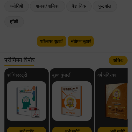
ज्योतिषी
गायक/गायिका
वैज्ञानिक
फुटबॉल
हॉकी
शख़्सियत सुझाएँ
संशोधन सुझाएँ
प्रीमियम रिपोर
अधिक
कॉग्निएस्ट्रो
बृहत कुंडली
वर्ष पत्रिका
अभी खरीदें
अभी खरीदें
अभी खरीदें