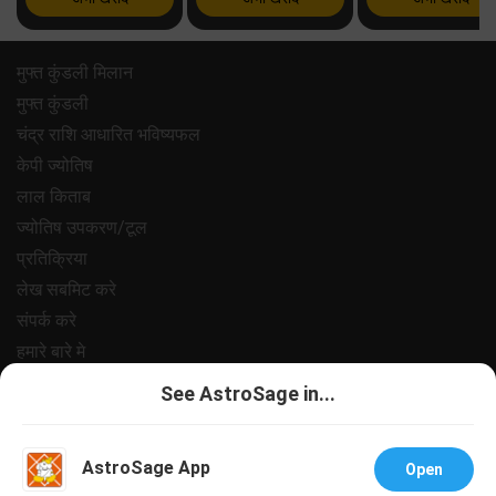
मुफ्त कुंडली मिलान
मुफ्त कुंडली
चंद्र राशि आधारित भविष्यफल
केपी ज्योतिष
लाल किताब
ज्योतिष उपकरण/टूल
प्रतिक्रिया
लेख सबमिट करे
संपर्क करे
हमारे बारे मे
भुगतान
See AstroSage in...
गोपनीयता नीत
नियम और शर्ते
AstroSage App
Open
सहायता