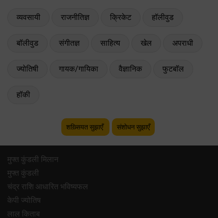
व्यवसायी
राजनीतिज्ञ
क्रिकेट
हॉलीवुड
बॉलीवुड
संगीतज्ञ
साहित्य
खेल
अपराधी
ज्योतिषी
गायक/गायिका
वैज्ञानिक
फुटबॉल
हॉकी
शख़्सियत सुझाएँ
संशोधन सुझाएँ
मुफ्त कुंडली मिलान
मुफ्त कुंडली
चंद्र राशि आधारित भविष्यफल
केपी ज्योतिष
लाल किताब