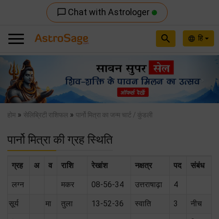
Chat with Astrologer
chat_bubble_outline
search
हि
language
Previous
Nex
»
»
होम
सेलिब्रिटी राशिफल
पार्नो मित्रा का जन्म चार्ट / कुंडली
पार्नो मित्रा की ग्रह स्थिति
ग्रह
अ
व
राशि
रेखांश
नक्षत्र
पद
संबंध
लग्न
मकर
08-56-34
उत्तराषाढ़ा
4
सूर्य
मा
तुला
13-52-36
स्वाति
3
नीच