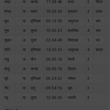
चंद्र
मा
कन्या
17-28-46
हस्त
3
मित्र
मंगल
मा
मकर
19-26-53
श्र‌ावण
3
उच्च
बुध
मा
वृश्चिक
05-13-50
अनुराधा
1
सम
गुरू
अ
कुम्भ
19-26-23
शतभिषा
4
सम
शुक्र
अ
तुला
22-04-49
विशाखा
1
स्‍व
शनि
मा
वृश्चिक
14-35-33
अनुराधा
4
शत्रु
राहु
अ
मीन
26-05-16
रेवती
3
केतु
अ
कन्या
26-05-16
चित्रा
1
यूरे
मा
वृश्चिक
26-24-32
ज्येष्ठा
3
नेप
मा
धनु
09-54-16
मूल
3
प्लू
मा
तुला
13-36-36
स्वाति
3