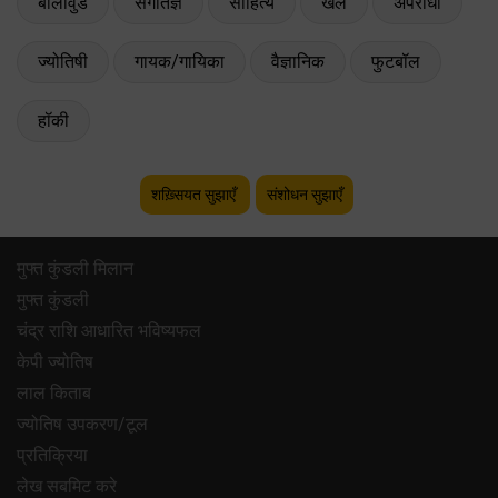
बॉलीवुड
संगीतज्ञ
साहित्य
खेल
अपराधी
ज्योतिषी
गायक/गायिका
वैज्ञानिक
फुटबॉल
हॉकी
शख़्सियत सुझाएँ
संशोधन सुझाएँ
मुफ्त कुंडली मिलान
मुफ्त कुंडली
चंद्र राशि आधारित भविष्यफल
केपी ज्योतिष
लाल किताब
ज्योतिष उपकरण/टूल
प्रतिक्रिया
लेख सबमिट करे