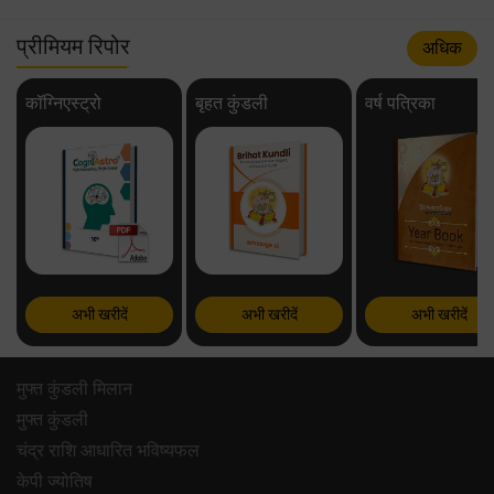
प्रीमियम रिपोर
अधिक
कॉग्निएस्ट्रो
बृहत कुंडली
वर्ष पत्रिका
अभी खरीदें
अभी खरीदें
अभी खरीदें
मुफ्त कुंडली मिलान
मुफ्त कुंडली
चंद्र राशि आधारित भविष्यफल
केपी ज्योतिष