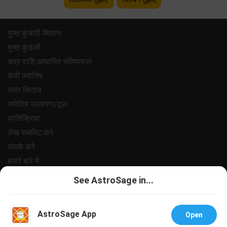
मुफ्त कुंडली मिलान
मुफ्त कुंडली
चंद्र राशि आधारित भविष्यफल
केपी ज्योतिष
लाल किताब
ज्योतिष उपकरण/टूल
प्रतिक्रिया
लेख सबमिट करे
संपर्क करे
हमारे बारे मे
भुगतान
See AstroSage in...
गोपनीयता नीत
नियम और शर्ते
AstroSage App
Open
सहायता