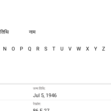
 तिथि
नाम
N
O
P
Q
R
S
T
U
V
W
X
Y
Z
जन्म तिथि:
Jul 5, 1946
रेखांश:
86 E 27